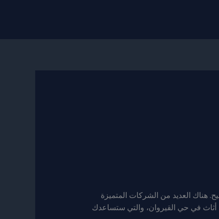
. هناك العديد من الشركات المتميزة
 بأسعار تنافسية وخدمة ممتازة. فيما يلي قائمة بأفضل 10 شركات شراء أثاث في حي القيروان، والتي ستساعدك