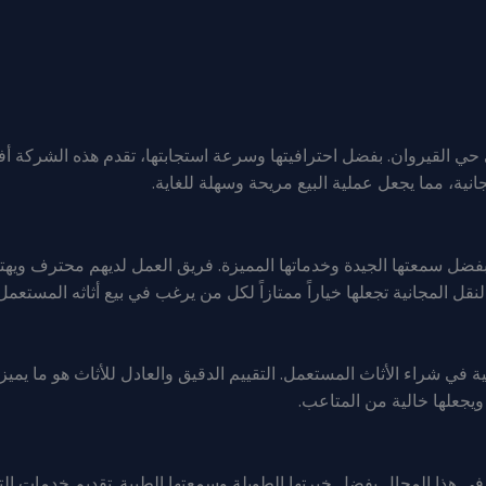
 حي القيروان. بفضل احترافيتها وسرعة استجابتها، تقدم هذه الشركة أف
نية، مما يجعل عملية البيع مريحة وسهلة للغاية.
 بفضل سمعتها الجيدة وخدماتها المميزة. فريق العمل لديهم محترف ويهت
ل المجانية تجعلها خياراً ممتازاً لكل من يرغب في بيع أثاثه المستعمل
ي شراء الأثاث المستعمل. التقييم الدقيق والعادل للأثاث هو ما يميزه
ويجعلها خالية من المتاعب.
ي هذا المجال بفضل خبرتها الطويلة وسمعتها الطيبة. تقديم خدمات التقي