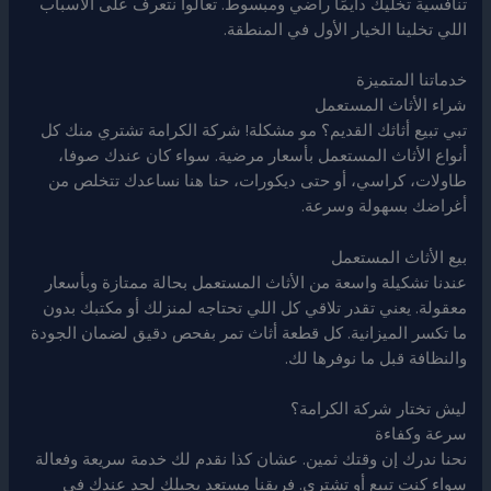
تنافسية تخليك دايمًا راضي ومبسوط. تعالوا نتعرف على الأسباب
اللي تخلينا الخيار الأول في المنطقة.
خدماتنا المتميزة
شراء الأثاث المستعمل
تبي تبيع أثاثك القديم؟ مو مشكلة! شركة الكرامة تشتري منك كل
أنواع الأثاث المستعمل بأسعار مرضية. سواء كان عندك صوفا،
طاولات، كراسي، أو حتى ديكورات، حنا هنا نساعدك تتخلص من
أغراضك بسهولة وسرعة.
بيع الأثاث المستعمل
عندنا تشكيلة واسعة من الأثاث المستعمل بحالة ممتازة وبأسعار
معقولة. يعني تقدر تلاقي كل اللي تحتاجه لمنزلك أو مكتبك بدون
ما تكسر الميزانية. كل قطعة أثاث تمر بفحص دقيق لضمان الجودة
والنظافة قبل ما نوفرها لك.
ليش تختار شركة الكرامة؟
سرعة وكفاءة
نحنا ندرك إن وقتك ثمين. عشان كذا نقدم لك خدمة سريعة وفعالة
سواء كنت تبيع أو تشتري. فريقنا مستعد يجيلك لحد عندك في