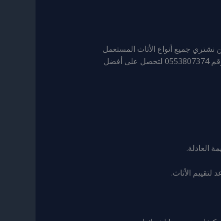
 نشتري جميع أنواع الأثاث المستعمل
بأسعار تنافسية، سواء كان ذلك غرف نوم، مطابخ، أجهزة كهربائية، أو جميع أنواع المكيفات. اتصل بنا اليوم على الرقم 0553807374 لتحصل على أفضل
 العادلة.