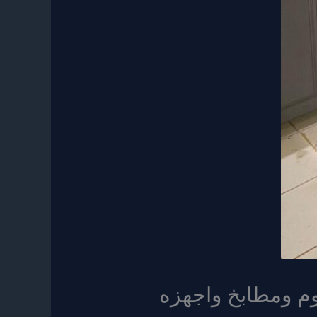
الندوة جوال 0553807374 غرف نوم ومطابخ واجهزه