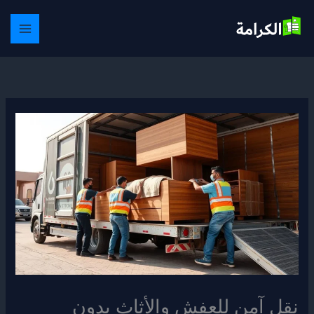
خطي
لى
لمحتوى
نقل آمن للعفش والأثاث بدون